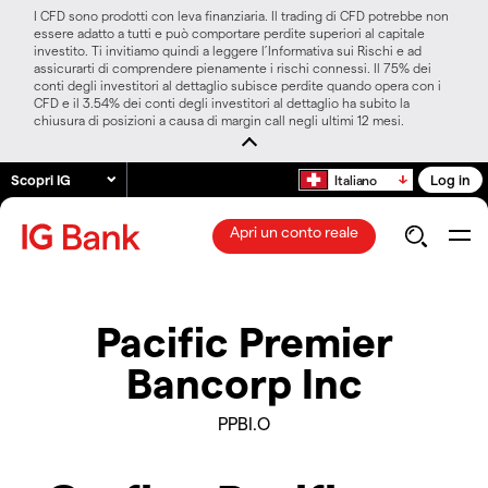
I CFD sono prodotti con leva finanziaria. Il trading di CFD potrebbe non
essere adatto a tutti e può comportare perdite superiori al capitale
investito. Ti invitiamo quindi a leggere l’Informativa sui Rischi e ad
assicurarti di comprendere pienamente i rischi connessi. Il 75% dei
conti degli investitori al dettaglio subisce perdite quando opera con i
CFD e il 3.54% dei conti degli investitori al dettaglio ha subito la
chiusura di posizioni a causa di margin call negli ultimi 12 mesi.
Scopri IG
Log in
Italiano
Apri un conto reale
Pacific Premier
Bancorp Inc
PPBI.O