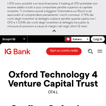
I CFD sono prodotti con leva finanziaria. Il trading di CFD potrebbe non
essere adatto a tutti e può comportare perdite superiori al capitale
investito. Ti invitiamo quindi a leggere l’Informativa sui Rischi e ad
assicurarti di comprendere pienamente i rischi connessi. Il 75% dei
conti degli investitori al dettaglio subisce perdite quando opera con i
CFD e il 3.54% dei conti degli investitori al dettaglio ha subito la
chiusura di posizioni a causa di margin call negli ultimi 12 mesi.
Scopri IG
Log in
Italiano
Apri un conto reale
Oxford Technology 4
Venture Capital Trust
OT4.L