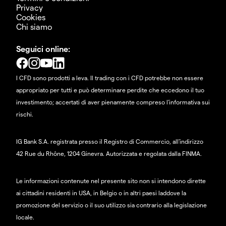
Privacy
Cookies
Chi siamo
Seguici online:
I CFD sono prodotti a leva. Il trading con i CFD potrebbe non essere
appropriato per tutti e può determinare perdite che eccedono il tuo
investimento; accertati di aver pienamente compreso l'informativa sui
rischi.
IG Bank S.A. registrata presso il Registro di Commercio, all'indirizzo
42 Rue du Rhône, 1204 Ginevra. Autorizzata e regolata dalla FINMA.
Le informazioni contenute nel presente sito non si intendono dirette
ai cittadini residenti in USA, in Belgio o in altri paesi laddove la
promozione del servizio o il suo utilizzo sia contrario alla legislazione
locale.