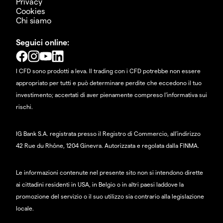
Privacy
Cookies
Chi siamo
Seguici online:
I CFD sono prodotti a leva. Il trading con i CFD potrebbe non essere
appropriato per tutti e può determinare perdite che eccedono il tuo
investimento; accertati di aver pienamente compreso l'informativa sui
rischi.
IG Bank S.A. registrata presso il Registro di Commercio, all'indirizzo
42 Rue du Rhône, 1204 Ginevra. Autorizzata e regolata dalla FINMA.
Le informazioni contenute nel presente sito non si intendono dirette
ai cittadini residenti in USA, in Belgio o in altri paesi laddove la
promozione del servizio o il suo utilizzo sia contrario alla legislazione
locale.