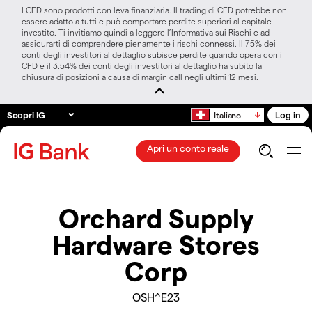
I CFD sono prodotti con leva finanziaria. Il trading di CFD potrebbe non
essere adatto a tutti e può comportare perdite superiori al capitale
investito. Ti invitiamo quindi a leggere l’Informativa sui Rischi e ad
assicurarti di comprendere pienamente i rischi connessi. Il 75% dei
conti degli investitori al dettaglio subisce perdite quando opera con i
CFD e il 3.54% dei conti degli investitori al dettaglio ha subito la
chiusura di posizioni a causa di margin call negli ultimi 12 mesi.
Scopri IG
Log in
Italiano
Apri un conto reale
Orchard Supply
Hardware Stores
Corp
OSH^E23