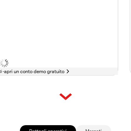
i -
Dettagli operativi
Mercati