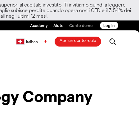
eriori al capitale investito. Ti invitiamo quindi a leggere
ettaglio subisce perdite quando opera con i CFD e il 3.54% dei
ll negli ultimi 12 mesi.
Academy
Aiuto
Conto demo
Log in
Apri un conto reale
Italiano
logy Company