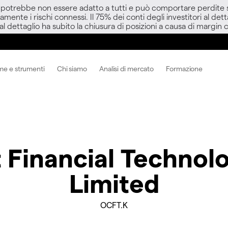
D potrebbe non essere adatto a tutti e può comportare perdite sup
amente i rischi connessi. Il 75% dei conti degli investitori al d
 al dettaglio ha subito la chiusura di posizioni a causa di margin ca
me e strumenti
Chi siamo
Analisi di mercato
Formazione
Financial Techno
Limited
OCFT.K