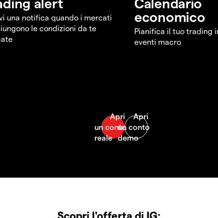
ading alert
Calendario
economico
vi una notifica quando i mercati
iungono le condizioni da te
Pianifica il tuo trading 
cate
eventi macro
Scopri l'offerta di IG: