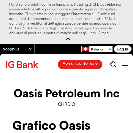
I CFD sono prodotti con leva finanziaria. Il trading di CFD potrebbe non
essere adatto a tutti e può comportare perdite superiori al capitale
investito. Ti invitiamo quindi a leggere l’Informativa sui Rischi e ad
assicurarti di comprendere pienamente i rischi connessi. Il 75% dei
conti degli investitori al dettaglio subisce perdite quando opera con i
CFD e il 3.54% dei conti degli investitori al dettaglio ha subito la
chiusura di posizioni a causa di margin call negli ultimi 12 mesi.
Scopri IG
Log in
Italiano
Apri un conto reale
Oasis Petroleum Inc
CHRD.O
Grafico Oasis