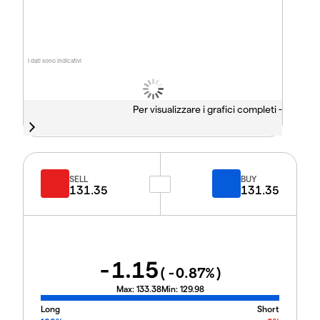
I dati sono indicativi
Per visualizzare i grafici completi -
SELL
BUY
131.35
131.35
-1.15
(
-0.87
%)
Max:
133.38
Min:
129.98
Long
Short