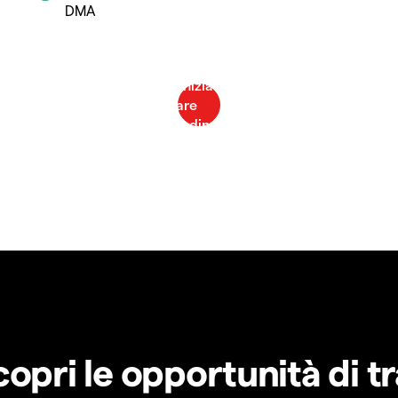
DMA
copri le opportunità di t