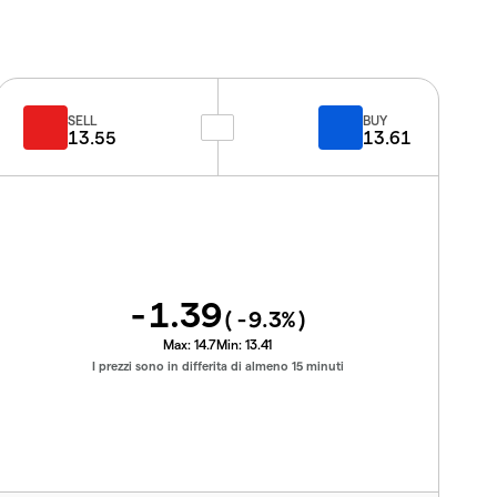
SELL
BUY
13.55
13.61
-1.39
(
-9.3
%)
Max:
14.7
Min:
13.41
I prezzi sono in differita di almeno 15 minuti