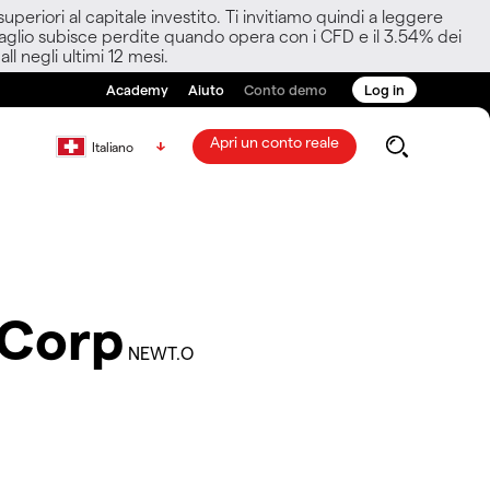
eriori al capitale investito. Ti invitiamo quindi a leggere
ettaglio subisce perdite quando opera con i CFD e il 3.54% dei
ll negli ultimi 12 mesi.
Academy
Aiuto
Conto demo
Log in
Apri un conto reale
Italiano
 Corp
NEWT.O