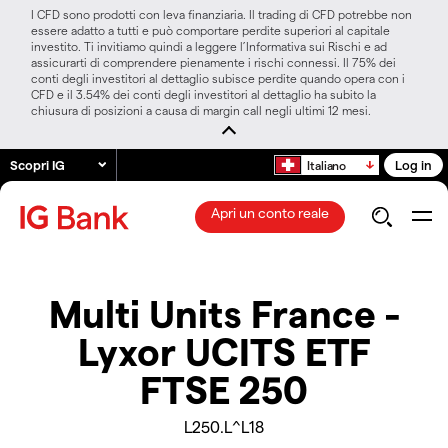
I CFD sono prodotti con leva finanziaria. Il trading di CFD potrebbe non
essere adatto a tutti e può comportare perdite superiori al capitale
investito. Ti invitiamo quindi a leggere l’Informativa sui Rischi e ad
assicurarti di comprendere pienamente i rischi connessi. Il 75% dei
conti degli investitori al dettaglio subisce perdite quando opera con i
CFD e il 3.54% dei conti degli investitori al dettaglio ha subito la
chiusura di posizioni a causa di margin call negli ultimi 12 mesi.
Scopri IG
Log in
Italiano
Apri un conto reale
Multi Units France -
Lyxor UCITS ETF
FTSE 250
L250.L^L18