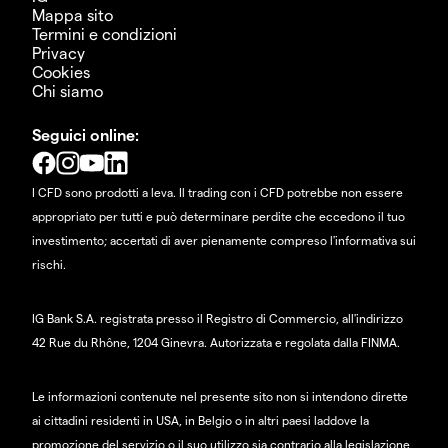
Mappa sito
Termini e condizioni
Privacy
Cookies
Chi siamo
Seguici online:
I CFD sono prodotti a leva. Il trading con i CFD potrebbe non essere
appropriato per tutti e può determinare perdite che eccedono il tuo
investimento; accertati di aver pienamente compreso l'informativa sui
rischi.
IG Bank S.A. registrata presso il Registro di Commercio, all'indirizzo
42 Rue du Rhône, 1204 Ginevra. Autorizzata e regolata dalla FINMA.
Le informazioni contenute nel presente sito non si intendono dirette
ai cittadini residenti in USA, in Belgio o in altri paesi laddove la
promozione del servizio o il suo utilizzo sia contrario alla legislazione