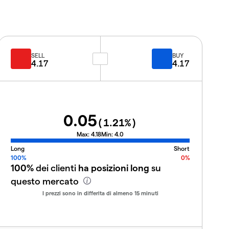
SELL
BUY
4.17
4.17
0.05
(
1.21
%)
Max:
4.18
Min:
4.0
Long
Short
100%
0%
100%
dei clienti
ha posizioni long
su
questo mercato
I prezzi sono in differita di almeno 15 minuti