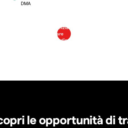
DMA
copri le opportunità di t