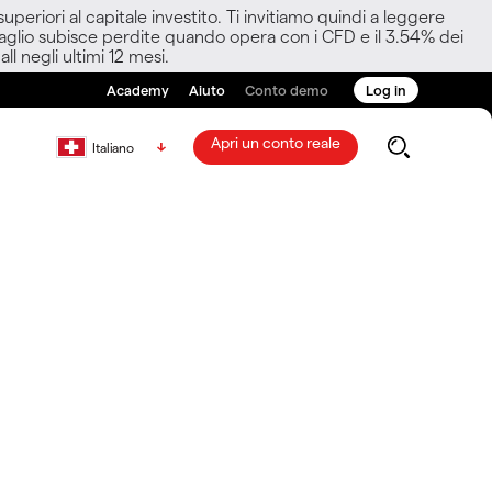
eriori al capitale investito. Ti invitiamo quindi a leggere
ettaglio subisce perdite quando opera con i CFD e il 3.54% dei
ll negli ultimi 12 mesi.
Academy
Aiuto
Conto demo
Log in
Apri un conto reale
Italiano