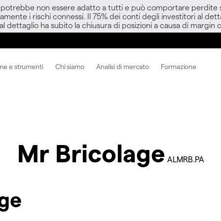
D potrebbe non essere adatto a tutti e può comportare perdite sup
amente i rischi connessi. Il 75% dei conti degli investitori al d
 al dettaglio ha subito la chiusura di posizioni a causa di margin ca
me e strumenti
Chi siamo
Analisi di mercato
Formazione
Mr Bricolage
ALMRB.PA
age