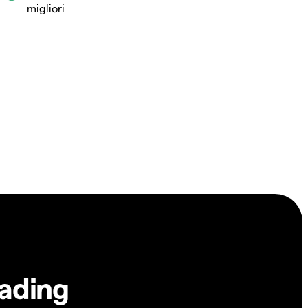
migliori
rading