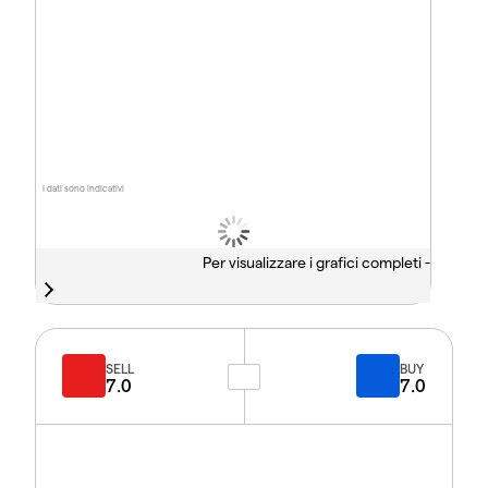
I dati sono indicativi
Per visualizzare i grafici completi -
SELL
BUY
7.0
7.0