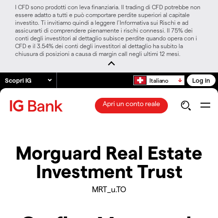
I CFD sono prodotti con leva finanziaria. Il trading di CFD potrebbe non
essere adatto a tutti e può comportare perdite superiori al capitale
investito. Ti invitiamo quindi a leggere l’Informativa sui Rischi e ad
assicurarti di comprendere pienamente i rischi connessi. Il 75% dei
conti degli investitori al dettaglio subisce perdite quando opera con i
CFD e il 3.54% dei conti degli investitori al dettaglio ha subito la
chiusura di posizioni a causa di margin call negli ultimi 12 mesi.
Scopri IG
Log in
Italiano
Apri un conto reale
Morguard Real Estate
Investment Trust
MRT_u.TO