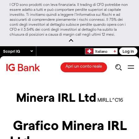
I CFD sono prodotti con leva finanziaria. Il trading di CFD potrebbe non
essere adatto a tutti e può comportare perdite superiori al capitale
investito. Ti invitiamo quindi a leggere l’Informativa sui Rischi e ad
assicurarti di comprendere pienamente i rischi connessi. Il 75% dei
conti degli investitori al dettaglio subisce perdite quando opera con i
CFD e il 3.54% dei conti degli investitori al dettaglio ha subito la
chiusura di posizioni a causa di margin call negli ultimi 12 mesi.
Scopri IG
Log in
Italiano
Apri un conto reale
Minera IRL Ltd
MIRL.L^C16
Grafico Minera IRL