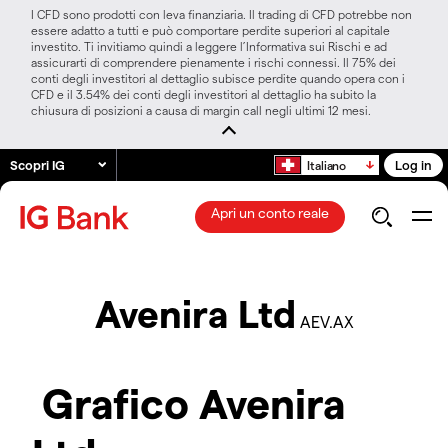
I CFD sono prodotti con leva finanziaria. Il trading di CFD potrebbe non
essere adatto a tutti e può comportare perdite superiori al capitale
investito. Ti invitiamo quindi a leggere l’Informativa sui Rischi e ad
assicurarti di comprendere pienamente i rischi connessi. Il 75% dei
conti degli investitori al dettaglio subisce perdite quando opera con i
CFD e il 3.54% dei conti degli investitori al dettaglio ha subito la
chiusura di posizioni a causa di margin call negli ultimi 12 mesi.
Scopri IG
Log in
Italiano
Apri un conto reale
Avenira Ltd
AEV.AX
Grafico Avenira