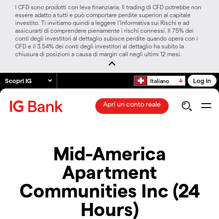
I CFD sono prodotti con leva finanziaria. Il trading di CFD potrebbe non
essere adatto a tutti e può comportare perdite superiori al capitale
investito. Ti invitiamo quindi a leggere l’Informativa sui Rischi e ad
assicurarti di comprendere pienamente i rischi connessi. Il 75% dei
conti degli investitori al dettaglio subisce perdite quando opera con i
CFD e il 3.54% dei conti degli investitori al dettaglio ha subito la
chiusura di posizioni a causa di margin call negli ultimi 12 mesi.
Scopri IG
Log in
Italiano
Apri un conto reale
Mid-America
Apartment
Communities Inc (24
Hours)