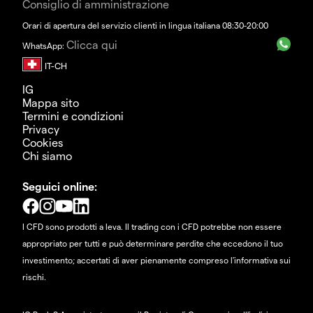
Consiglio di amministrazione
Orari di apertura del servizio clienti in lingua italiana 08:30-20:00
Clicca qui
WhatsApp:
IG
Mappa sito
Termini e condizioni
Privacy
Cookies
Chi siamo
Seguici online:
I CFD sono prodotti a leva. Il trading con i CFD potrebbe non essere
appropriato per tutti e può determinare perdite che eccedono il tuo
investimento; accertati di aver pienamente compreso l'informativa sui
rischi.