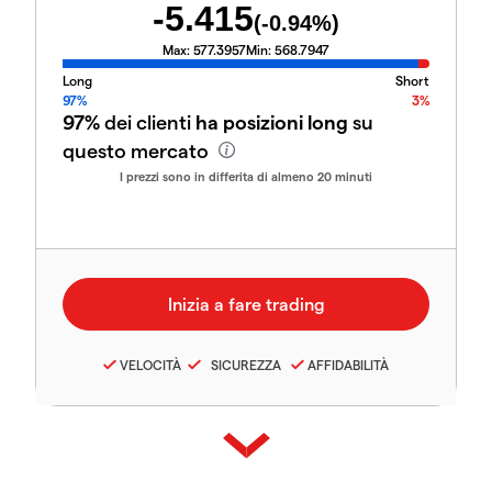
-5.415
(
-0.94
%)
Max:
577.3957
Min:
568.7947
Long
Short
97%
3%
97%
dei clienti
ha posizioni long
su
questo mercato
I prezzi sono in differita di almeno 20 minuti
VELOCITÀ
SICUREZZA
AFFIDABILITÀ