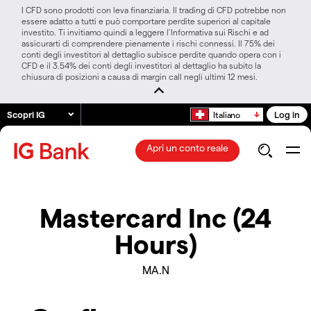
I CFD sono prodotti con leva finanziaria. Il trading di CFD potrebbe non
essere adatto a tutti e può comportare perdite superiori al capitale
investito. Ti invitiamo quindi a leggere l’Informativa sui Rischi e ad
assicurarti di comprendere pienamente i rischi connessi. Il 75% dei
conti degli investitori al dettaglio subisce perdite quando opera con i
CFD e il 3.54% dei conti degli investitori al dettaglio ha subito la
chiusura di posizioni a causa di margin call negli ultimi 12 mesi.
Scopri IG
Log in
Italiano
Apri un conto reale
Mastercard Inc (24
Hours)
MA.N