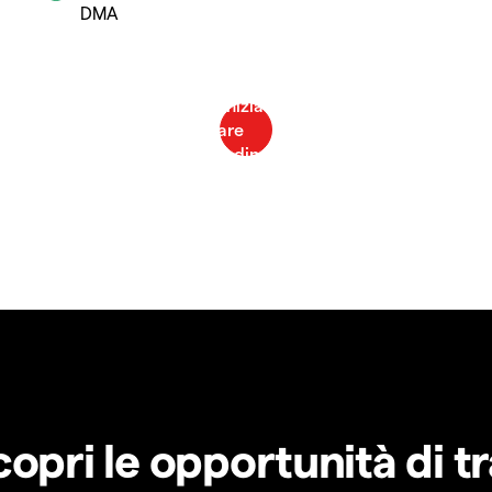
DMA
copri le opportunità di t