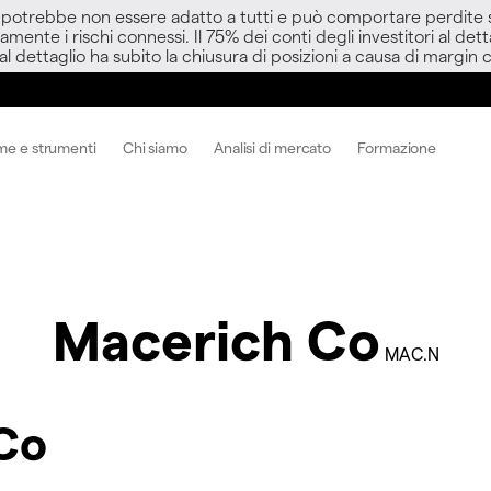
D potrebbe non essere adatto a tutti e può comportare perdite sup
amente i rischi connessi. Il 75% dei conti degli investitori al d
 al dettaglio ha subito la chiusura di posizioni a causa di margin ca
me e strumenti
Chi siamo
Analisi di mercato
Formazione
Macerich Co
MAC.N
 Co