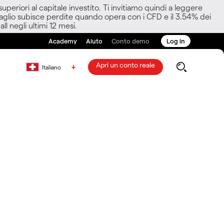
eriori al capitale investito. Ti invitiamo quindi a leggere
ettaglio subisce perdite quando opera con i CFD e il 3.54% dei
ll negli ultimi 12 mesi.
Academy
Aiuto
Conto demo
Log in
Apri un conto reale
Italiano