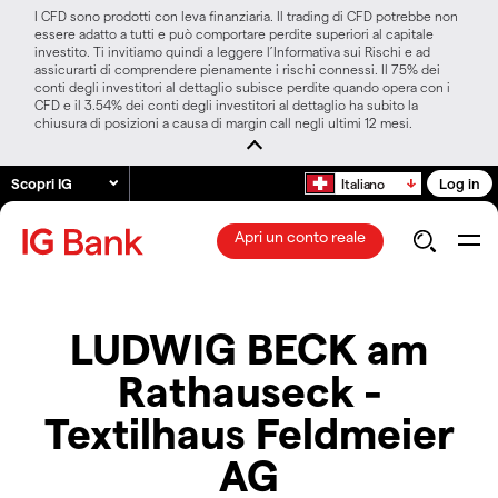
I CFD sono prodotti con leva finanziaria. Il trading di CFD potrebbe non
essere adatto a tutti e può comportare perdite superiori al capitale
investito. Ti invitiamo quindi a leggere l’Informativa sui Rischi e ad
assicurarti di comprendere pienamente i rischi connessi. Il 75% dei
conti degli investitori al dettaglio subisce perdite quando opera con i
CFD e il 3.54% dei conti degli investitori al dettaglio ha subito la
chiusura di posizioni a causa di margin call negli ultimi 12 mesi.
Scopri IG
Log in
Italiano
Apri un conto reale
LUDWIG BECK am
Rathauseck -
Textilhaus Feldmeier
AG