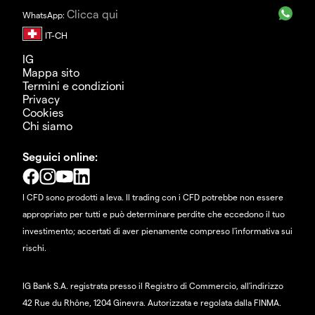
Clicca qui
WhatsApp:
IG
Mappa sito
Termini e condizioni
Privacy
Cookies
Chi siamo
Seguici online:
I CFD sono prodotti a leva. Il trading con i CFD potrebbe non essere
appropriato per tutti e può determinare perdite che eccedono il tuo
investimento; accertati di aver pienamente compreso l'informativa sui
rischi.
IG Bank S.A. registrata presso il Registro di Commercio, all'indirizzo
42 Rue du Rhône, 1204 Ginevra. Autorizzata e regolata dalla FINMA.