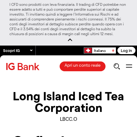
I CFD sono prodotti con leva finanziaria. Il trading di CFD potrebbe non
essere adatto a tutti e può comportare perdite superiori al capitale
investito. Ti invitiamo quindi a leggere l’Informativa sui Rischi e ad
assicurarti di comprendere pienamente i rischi connessi. Il 75% dei
conti degli investitori al dettaglio subisce perdite quando opera con i
CFD e il 3.54% dei conti degli investitori al dettaglio ha subito la
chiusura di posizioni a causa di margin call negli ultimi 12 mesi.
Scopri IG
Log in
Italiano
Apri un conto reale
Long Island Iced Tea
Corporation
LBCC.O