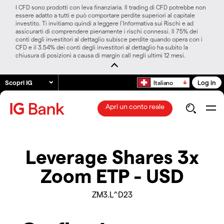
I CFD sono prodotti con leva finanziaria. Il trading di CFD potrebbe non
essere adatto a tutti e può comportare perdite superiori al capitale
investito. Ti invitiamo quindi a leggere l’Informativa sui Rischi e ad
assicurarti di comprendere pienamente i rischi connessi. Il 75% dei
conti degli investitori al dettaglio subisce perdite quando opera con i
CFD e il 3.54% dei conti degli investitori al dettaglio ha subito la
chiusura di posizioni a causa di margin call negli ultimi 12 mesi.
Scopri IG
Log in
Italiano
Apri un conto reale
Leverage Shares 3x
Zoom ETP - USD
ZM3.L^D23