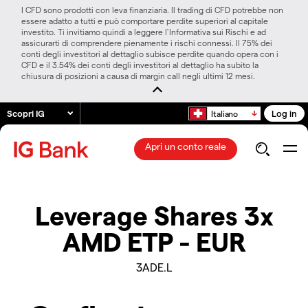
I CFD sono prodotti con leva finanziaria. Il trading di CFD potrebbe non
essere adatto a tutti e può comportare perdite superiori al capitale
investito. Ti invitiamo quindi a leggere l’Informativa sui Rischi e ad
assicurarti di comprendere pienamente i rischi connessi. Il 75% dei
conti degli investitori al dettaglio subisce perdite quando opera con i
CFD e il 3.54% dei conti degli investitori al dettaglio ha subito la
chiusura di posizioni a causa di margin call negli ultimi 12 mesi.
Scopri IG
Log in
Italiano
Apri un conto reale
Leverage Shares 3x
AMD ETP - EUR
3ADE.L