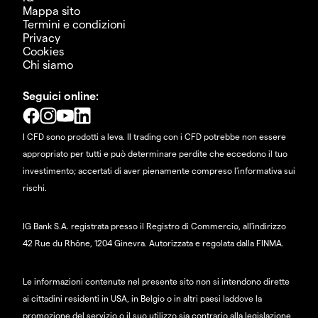
Mappa sito
Termini e condizioni
Privacy
Cookies
Chi siamo
Seguici online:
I CFD sono prodotti a leva. Il trading con i CFD potrebbe non essere
appropriato per tutti e può determinare perdite che eccedono il tuo
investimento; accertati di aver pienamente compreso l'informativa sui
rischi.
IG Bank S.A. registrata presso il Registro di Commercio, all'indirizzo
42 Rue du Rhône, 1204 Ginevra. Autorizzata e regolata dalla FINMA.
Le informazioni contenute nel presente sito non si intendono dirette
ai cittadini residenti in USA, in Belgio o in altri paesi laddove la
promozione del servizio o il suo utilizzo sia contrario alla legislazione