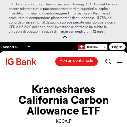
I CFD sono prodotti con leva finanziaria. Il trading di CFD potrebbe non
essere adatto a tutti e può comportare perdite superiori al capitale
investito. Ti invitiamo quindi a leggere l’Informativa sui Rischi e ad
assicurarti di comprendere pienamente i rischi connessi. Il 75% dei
conti degli investitori al dettaglio subisce perdite quando opera con i
CFD e il 3.54% dei conti degli investitori al dettaglio ha subito la
chiusura di posizioni a causa di margin call negli ultimi 12 mesi.
Scopri IG
Log in
Italiano
Apri un conto reale
Kraneshares
California Carbon
Allowance ETF
KCCA.P