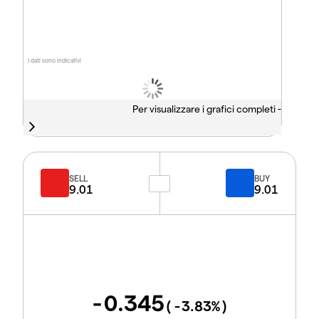
I dati sono indicativi
Per visualizzare i grafici completi -
SELL
BUY
9.01
9.01
-0.345
(
-3.83
%)