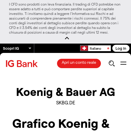
I CFD sono prodotti con leva finanziaria. Il trading di CFD potrebbe non
essere adatto a tutti e può comportare perdite superiori al capitale
investito. Ti invitiamo quindi a leggere l’Informativa sui Rischi e ad
assicurarti di comprendere pienamente i rischi connessi. Il 75% dei
conti degli investitori al dettaglio subisce perdite quando opera con i
CFD e il 3.54% dei conti degli investitori al dettaglio ha subito la
chiusura di posizioni a causa di margin call negli ultimi 12 mesi.
Scopri IG
Log in
Italiano
Apri un conto reale
Koenig & Bauer AG
SKBG.DE
Grafico Koenig &