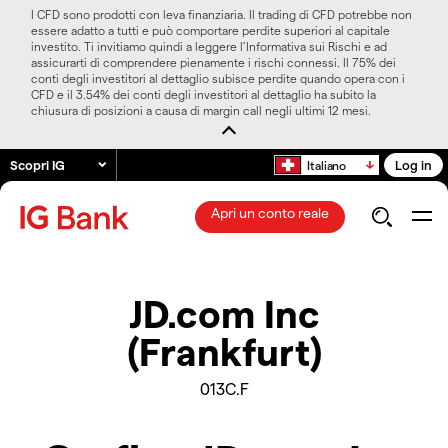
I CFD sono prodotti con leva finanziaria. Il trading di CFD potrebbe non
essere adatto a tutti e può comportare perdite superiori al capitale
investito. Ti invitiamo quindi a leggere l’Informativa sui Rischi e ad
assicurarti di comprendere pienamente i rischi connessi. Il 75% dei
conti degli investitori al dettaglio subisce perdite quando opera con i
CFD e il 3.54% dei conti degli investitori al dettaglio ha subito la
chiusura di posizioni a causa di margin call negli ultimi 12 mesi.
Scopri IG
Log in
Italiano
Apri un conto reale
JD.com Inc
(Frankfurt)
013C.F