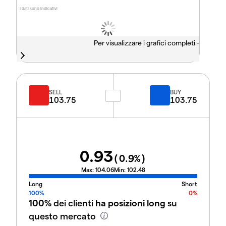
I dati sono indicativi
Per visualizzare i grafici completi -
SELL
BUY
103.75
103.75
0.93
(
0.9
%)
Max:
104.06
Min:
102.48
Long
Short
100%
0%
100%
dei clienti
ha posizioni long
su
questo mercato