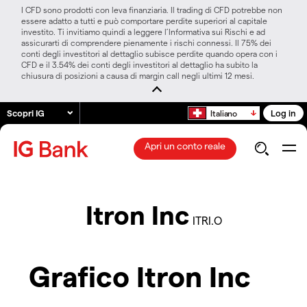
I CFD sono prodotti con leva finanziaria. Il trading di CFD potrebbe non
essere adatto a tutti e può comportare perdite superiori al capitale
investito. Ti invitiamo quindi a leggere l’Informativa sui Rischi e ad
assicurarti di comprendere pienamente i rischi connessi. Il 75% dei
conti degli investitori al dettaglio subisce perdite quando opera con i
CFD e il 3.54% dei conti degli investitori al dettaglio ha subito la
chiusura di posizioni a causa di margin call negli ultimi 12 mesi.
Scopri IG
Log in
Italiano
Apri un conto reale
Itron Inc
ITRI.O
Grafico Itron Inc