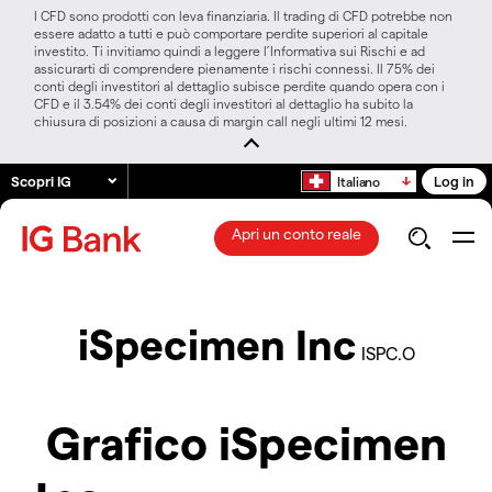
I CFD sono prodotti con leva finanziaria. Il trading di CFD potrebbe non
essere adatto a tutti e può comportare perdite superiori al capitale
investito. Ti invitiamo quindi a leggere l’Informativa sui Rischi e ad
assicurarti di comprendere pienamente i rischi connessi. Il 75% dei
conti degli investitori al dettaglio subisce perdite quando opera con i
CFD e il 3.54% dei conti degli investitori al dettaglio ha subito la
chiusura di posizioni a causa di margin call negli ultimi 12 mesi.
Scopri IG
Log in
Italiano
Apri un conto reale
iSpecimen Inc
ISPC.O
Grafico iSpecimen