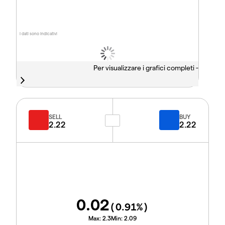
I dati sono indicativi
Per visualizzare i grafici completi -
SELL
BUY
2.22
2.22
0.02
(
0.91
%)
Max:
2.3
Min:
2.09