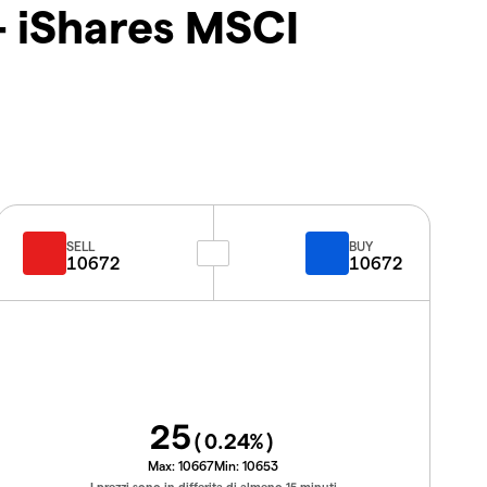
- iShares MSCI
SELL
BUY
10672
10672
25
(
0.24
%)
Max:
10667
Min:
10653
I prezzi sono in differita di almeno 15 minuti