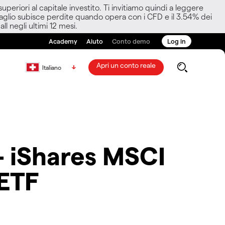
eriori al capitale investito. Ti invitiamo quindi a leggere
ettaglio subisce perdite quando opera con i CFD e il 3.54% dei
ll negli ultimi 12 mesi.
Academy
Aiuto
Conto demo
Log in
Apri un conto reale
Italiano
- iShares MSCI
ETF