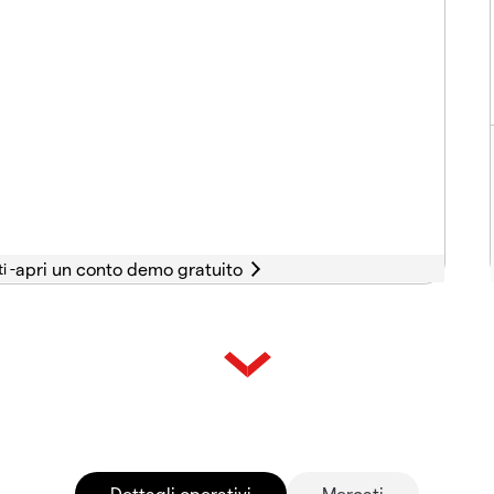
i -
Dettagli operativi
Mercati