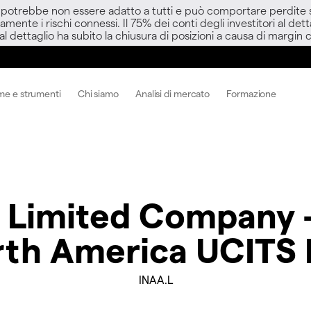
D potrebbe non essere adatto a tutti e può comportare perdite sup
amente i rischi connessi. Il 75% dei conti degli investitori al d
 al dettaglio ha subito la chiusura di posizioni a causa di margin ca
me e strumenti
Chi siamo
Analisi di mercato
Formazione
c Limited Company 
rth America UCITS 
INAA.L