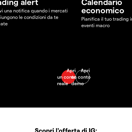
ading alert
Calendario
economico
vi una notifica quando i mercati
iungono le condizioni da te
Pianifica il tuo trading 
cate
eventi macro
Scopri l'offerta di IG: