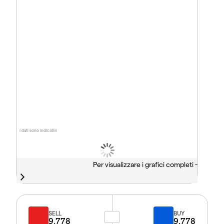
I dati sono indicativi
Per visualizzare i grafici completi -
SELL
BUY
9.778
9.778