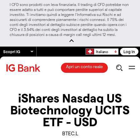
I CFD sono prodotti con leva finanziaria. Il trading di CFD potrebbe non
essere adatto a tutti e può comportare perdite superiori al capitale
investito. Ti invitiamo quindi a leggere l’Informativa sui Rischi e ad
assicurarti di comprendere pienamente i rischi connessi. Il 75% dei
conti degli investitori al dettaglio subisce perdite quando opera con i
CFD e il 3.54% dei conti degli investitori al dettaglio ha subito la
chiusura di posizioni a causa di margin call negli ultimi 12 mesi.
Scopri IG
Log in
Italiano
Apri un conto reale
iShares Nasdaq US
Biotechnology UCITS
ETF - USD
BTEC.L