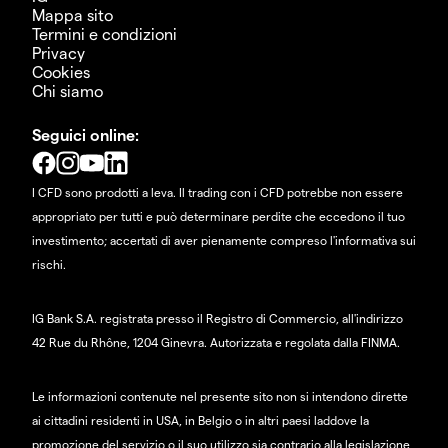
Mappa sito
Termini e condizioni
Privacy
Cookies
Chi siamo
Seguici online:
I CFD sono prodotti a leva. Il trading con i CFD potrebbe non essere
appropriato per tutti e può determinare perdite che eccedono il tuo
investimento; accertati di aver pienamente compreso l'informativa sui
rischi.
IG Bank S.A. registrata presso il Registro di Commercio, all'indirizzo
42 Rue du Rhône, 1204 Ginevra. Autorizzata e regolata dalla FINMA.
Le informazioni contenute nel presente sito non si intendono dirette
ai cittadini residenti in USA, in Belgio o in altri paesi laddove la
promozione del servizio o il suo utilizzo sia contrario alla legislazione