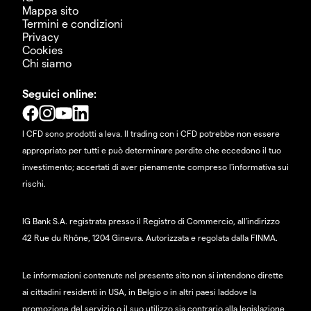
Mappa sito
Termini e condizioni
Privacy
Cookies
Chi siamo
Seguici online:
I CFD sono prodotti a leva. Il trading con i CFD potrebbe non essere
appropriato per tutti e può determinare perdite che eccedono il tuo
investimento; accertati di aver pienamente compreso l'informativa sui
rischi.
IG Bank S.A. registrata presso il Registro di Commercio, all'indirizzo
42 Rue du Rhône, 1204 Ginevra. Autorizzata e regolata dalla FINMA.
Le informazioni contenute nel presente sito non si intendono dirette
ai cittadini residenti in USA, in Belgio o in altri paesi laddove la
promozione del servizio o il suo utilizzo sia contrario alla legislazione