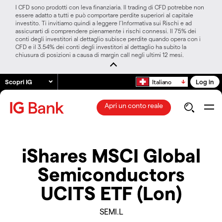
I CFD sono prodotti con leva finanziaria. Il trading di CFD potrebbe non
essere adatto a tutti e può comportare perdite superiori al capitale
investito. Ti invitiamo quindi a leggere l’Informativa sui Rischi e ad
assicurarti di comprendere pienamente i rischi connessi. Il 75% dei
conti degli investitori al dettaglio subisce perdite quando opera con i
CFD e il 3.54% dei conti degli investitori al dettaglio ha subito la
chiusura di posizioni a causa di margin call negli ultimi 12 mesi.
Scopri IG
Log in
Italiano
Apri un conto reale
iShares MSCI Global
Semiconductors
UCITS ETF (Lon)
SEMI.L