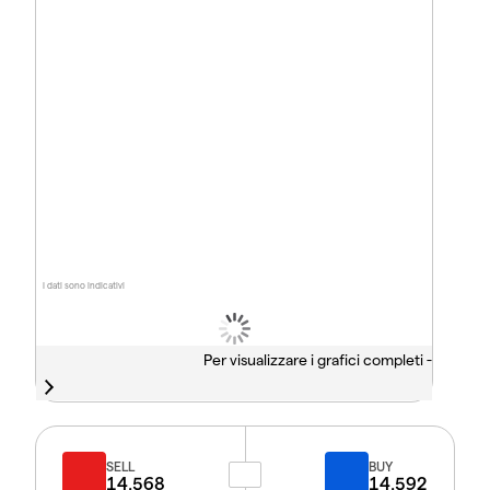
I dati sono indicativi
Per visualizzare i grafici completi -
SELL
BUY
14.568
14.592