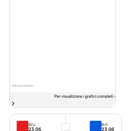
I dati sono indicativi
Per visualizzare i grafici completi -
SELL
BUY
23.06
23.06