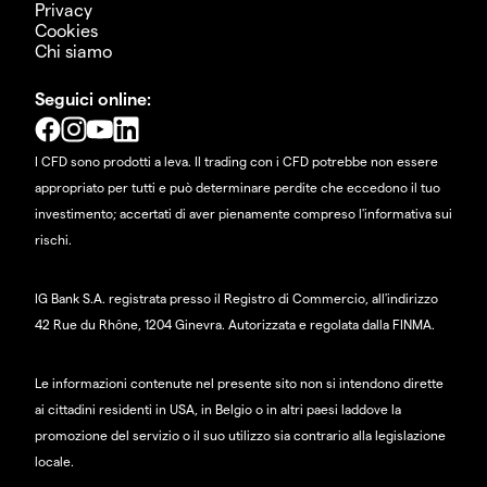
Privacy
Cookies
Chi siamo
Seguici online:
I CFD sono prodotti a leva. Il trading con i CFD potrebbe non essere
appropriato per tutti e può determinare perdite che eccedono il tuo
investimento; accertati di aver pienamente compreso l'informativa sui
rischi.
IG Bank S.A. registrata presso il Registro di Commercio, all'indirizzo
42 Rue du Rhône, 1204 Ginevra. Autorizzata e regolata dalla FINMA.
Le informazioni contenute nel presente sito non si intendono dirette
ai cittadini residenti in USA, in Belgio o in altri paesi laddove la
promozione del servizio o il suo utilizzo sia contrario alla legislazione
locale.