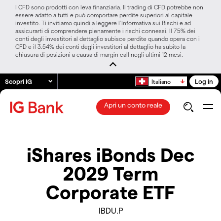
I CFD sono prodotti con leva finanziaria. Il trading di CFD potrebbe non
essere adatto a tutti e può comportare perdite superiori al capitale
investito. Ti invitiamo quindi a leggere l’Informativa sui Rischi e ad
assicurarti di comprendere pienamente i rischi connessi. Il 75% dei
conti degli investitori al dettaglio subisce perdite quando opera con i
CFD e il 3.54% dei conti degli investitori al dettaglio ha subito la
chiusura di posizioni a causa di margin call negli ultimi 12 mesi.
Scopri IG
Log in
Italiano
Apri un conto reale
iShares iBonds Dec
2029 Term
Corporate ETF
IBDU.P