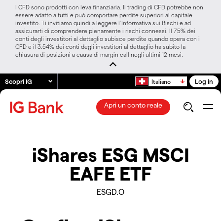
I CFD sono prodotti con leva finanziaria. Il trading di CFD potrebbe non
essere adatto a tutti e può comportare perdite superiori al capitale
investito. Ti invitiamo quindi a leggere l’Informativa sui Rischi e ad
assicurarti di comprendere pienamente i rischi connessi. Il 75% dei
conti degli investitori al dettaglio subisce perdite quando opera con i
CFD e il 3.54% dei conti degli investitori al dettaglio ha subito la
chiusura di posizioni a causa di margin call negli ultimi 12 mesi.
Scopri IG
Log in
Italiano
Apri un conto reale
iShares ESG MSCI
EAFE ETF
ESGD.O