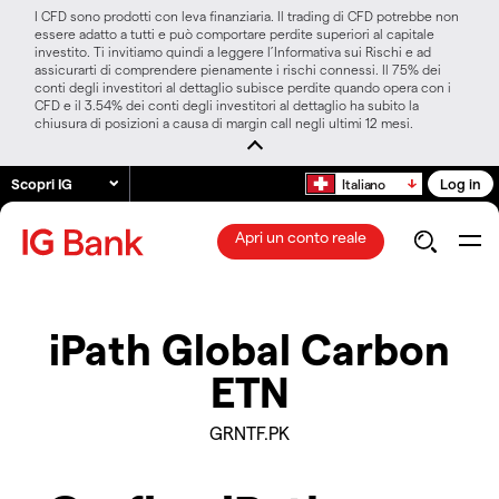
I CFD sono prodotti con leva finanziaria. Il trading di CFD potrebbe non
essere adatto a tutti e può comportare perdite superiori al capitale
investito. Ti invitiamo quindi a leggere l’Informativa sui Rischi e ad
assicurarti di comprendere pienamente i rischi connessi. Il 75% dei
conti degli investitori al dettaglio subisce perdite quando opera con i
CFD e il 3.54% dei conti degli investitori al dettaglio ha subito la
chiusura di posizioni a causa di margin call negli ultimi 12 mesi.
Scopri IG
Log in
Italiano
Apri un conto reale
iPath Global Carbon
ETN
GRNTF.PK