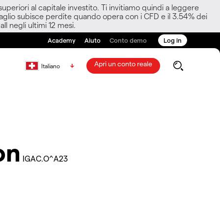
eriori al capitale investito. Ti invitiamo quindi a leggere
ettaglio subisce perdite quando opera con i CFD e il 3.54% dei
ll negli ultimi 12 mesi.
Academy
Aiuto
Conto demo
Log in
Apri un conto reale
Italiano
on
IGAC.O^A23