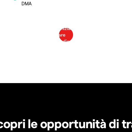
DMA
copri le opportunità di t