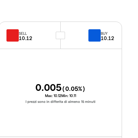
SELL
BUY
10.12
10.12
0.005
(
0.05
%)
Max:
10.12
Min:
10.11
I prezzi sono in differita di almeno 15 minuti