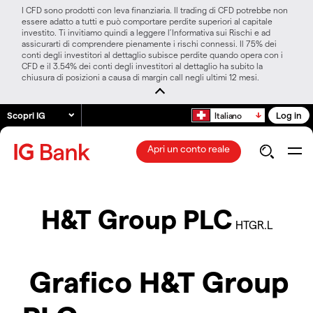
I CFD sono prodotti con leva finanziaria. Il trading di CFD potrebbe non
essere adatto a tutti e può comportare perdite superiori al capitale
investito. Ti invitiamo quindi a leggere l’Informativa sui Rischi e ad
assicurarti di comprendere pienamente i rischi connessi. Il 75% dei
conti degli investitori al dettaglio subisce perdite quando opera con i
CFD e il 3.54% dei conti degli investitori al dettaglio ha subito la
chiusura di posizioni a causa di margin call negli ultimi 12 mesi.
Scopri IG
Log in
Italiano
Apri un conto reale
H&T Group PLC
HTGR.L
Grafico H&T Group