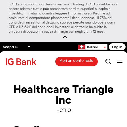
I CFD sono prodotti con leva finanziaria. Il trading di CFD potrebbe non
essere adatto a tutti e può comportare perdite superiori al capitale
investito. Ti invitiamo quindi a leggere l’Informativa sui Rischi e ad
assicurarti di comprendere pienamente i rischi connessi. Il 75% dei
conti degli investitori al dettaglio subisce perdite quando opera con i
CFD e il 3.54% dei conti degli investitori al dettaglio ha subito la
chiusura di posizioni a causa di margin call negli ultimi 12 mesi.
Scopri IG
Log in
Italiano
Apri un conto reale
Healthcare Triangle
Inc
HCTI.O