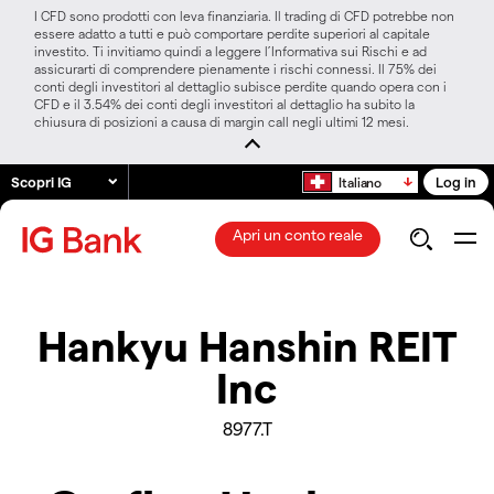
I CFD sono prodotti con leva finanziaria. Il trading di CFD potrebbe non
essere adatto a tutti e può comportare perdite superiori al capitale
investito. Ti invitiamo quindi a leggere l’Informativa sui Rischi e ad
assicurarti di comprendere pienamente i rischi connessi. Il 75% dei
conti degli investitori al dettaglio subisce perdite quando opera con i
CFD e il 3.54% dei conti degli investitori al dettaglio ha subito la
chiusura di posizioni a causa di margin call negli ultimi 12 mesi.
Scopri IG
Log in
Italiano
Apri un conto reale
Hankyu Hanshin REIT
Inc
8977.T