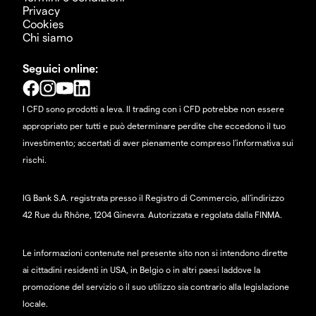
Privacy
Cookies
Chi siamo
Seguici online:
I CFD sono prodotti a leva. Il trading con i CFD potrebbe non essere
appropriato per tutti e può determinare perdite che eccedono il tuo
investimento; accertati di aver pienamente compreso l'informativa sui
rischi.
IG Bank S.A. registrata presso il Registro di Commercio, all'indirizzo
42 Rue du Rhône, 1204 Ginevra. Autorizzata e regolata dalla FINMA.
Le informazioni contenute nel presente sito non si intendono dirette
ai cittadini residenti in USA, in Belgio o in altri paesi laddove la
promozione del servizio o il suo utilizzo sia contrario alla legislazione
locale.