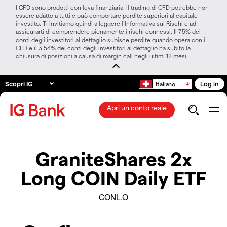
I CFD sono prodotti con leva finanziaria. Il trading di CFD potrebbe non
essere adatto a tutti e può comportare perdite superiori al capitale
investito. Ti invitiamo quindi a leggere l’Informativa sui Rischi e ad
assicurarti di comprendere pienamente i rischi connessi. Il 75% dei
conti degli investitori al dettaglio subisce perdite quando opera con i
CFD e il 3.54% dei conti degli investitori al dettaglio ha subito la
chiusura di posizioni a causa di margin call negli ultimi 12 mesi.
Scopri IG
Log in
Italiano
Apri un conto reale
GraniteShares 2x
Long COIN Daily ETF
CONL.O