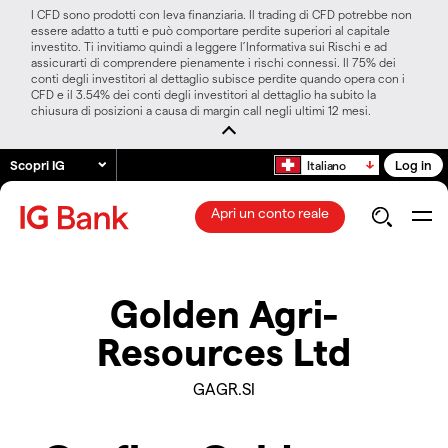
I CFD sono prodotti con leva finanziaria. Il trading di CFD potrebbe non
essere adatto a tutti e può comportare perdite superiori al capitale
investito. Ti invitiamo quindi a leggere l’Informativa sui Rischi e ad
assicurarti di comprendere pienamente i rischi connessi. Il 75% dei
conti degli investitori al dettaglio subisce perdite quando opera con i
CFD e il 3.54% dei conti degli investitori al dettaglio ha subito la
chiusura di posizioni a causa di margin call negli ultimi 12 mesi.
Scopri IG
Log in
Italiano
Apri un conto reale
Golden Agri-
Resources Ltd
GAGR.SI