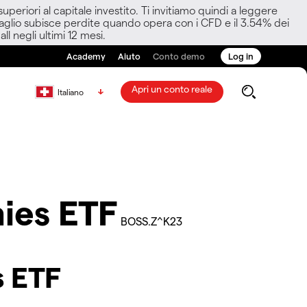
eriori al capitale investito. Ti invitiamo quindi a leggere
ettaglio subisce perdite quando opera con i CFD e il 3.54% dei
ll negli ultimi 12 mesi.
Academy
Aiuto
Conto demo
Log in
Apri un conto reale
Italiano
ies ETF
BOSS.Z^K23
s ETF