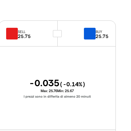
SELL
BUY
25.75
25.75
-0.035
(
-0.14
%)
Max:
25.76
Min:
25.67
I prezzi sono in differita di almeno 20 minuti