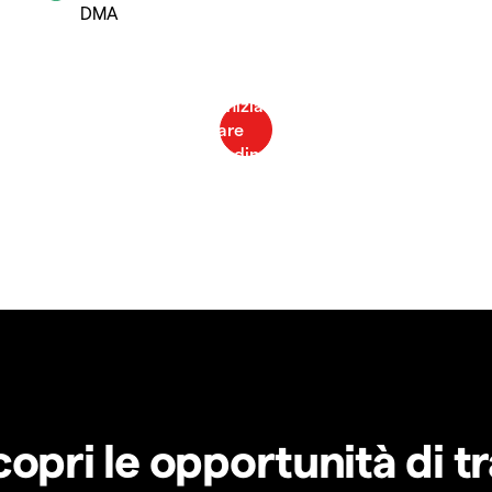
DMA
copri le opportunità di t