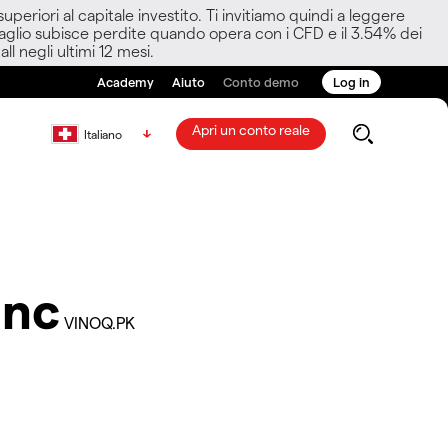
eriori al capitale investito. Ti invitiamo quindi a leggere
ettaglio subisce perdite quando opera con i CFD e il 3.54% dei
ll negli ultimi 12 mesi.
Academy
Aiuto
Conto demo
Log in
Apri un conto reale
Italiano
Inc
VINOQ.PK