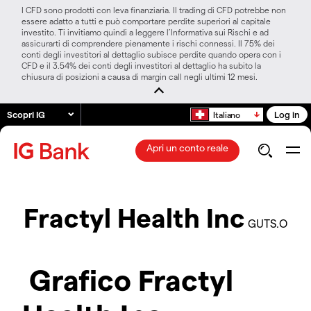
I CFD sono prodotti con leva finanziaria. Il trading di CFD potrebbe non
essere adatto a tutti e può comportare perdite superiori al capitale
investito. Ti invitiamo quindi a leggere l’Informativa sui Rischi e ad
assicurarti di comprendere pienamente i rischi connessi. Il 75% dei
conti degli investitori al dettaglio subisce perdite quando opera con i
CFD e il 3.54% dei conti degli investitori al dettaglio ha subito la
chiusura di posizioni a causa di margin call negli ultimi 12 mesi.
Scopri IG
Log in
Italiano
Apri un conto reale
Fractyl Health Inc
GUTS.O
Grafico Fractyl