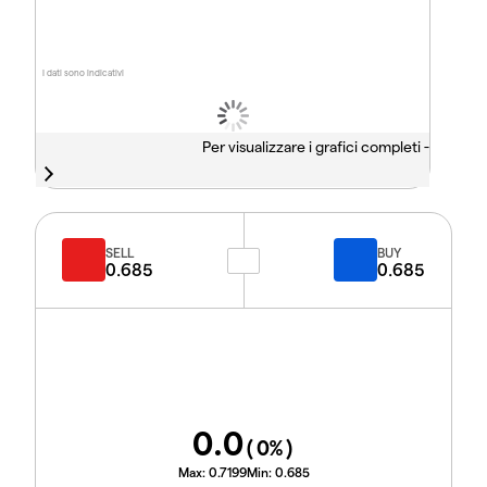
I dati sono indicativi
Per visualizzare i grafici completi -
SELL
BUY
0.685
0.685
0.0
(
0
%)
Max:
0.7199
Min:
0.685