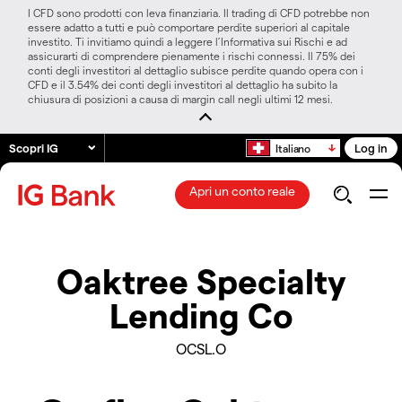
I CFD sono prodotti con leva finanziaria. Il trading di CFD potrebbe non
essere adatto a tutti e può comportare perdite superiori al capitale
investito. Ti invitiamo quindi a leggere l’Informativa sui Rischi e ad
assicurarti di comprendere pienamente i rischi connessi. Il 75% dei
conti degli investitori al dettaglio subisce perdite quando opera con i
CFD e il 3.54% dei conti degli investitori al dettaglio ha subito la
chiusura di posizioni a causa di margin call negli ultimi 12 mesi.
Scopri IG
Log in
Italiano
Apri un conto reale
Oaktree Specialty
Lending Co
OCSL.O