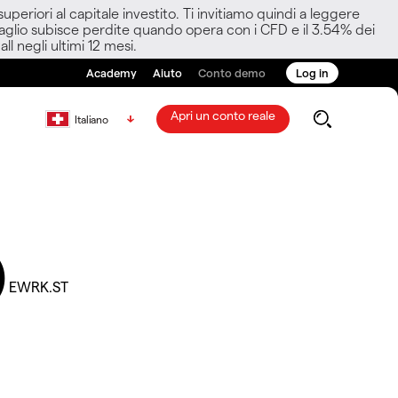
eriori al capitale investito. Ti invitiamo quindi a leggere
ettaglio subisce perdite quando opera con i CFD e il 3.54% dei
ll negli ultimi 12 mesi.
Academy
Aiuto
Conto demo
Log in
Apri un conto reale
Italiano
)
EWRK.ST