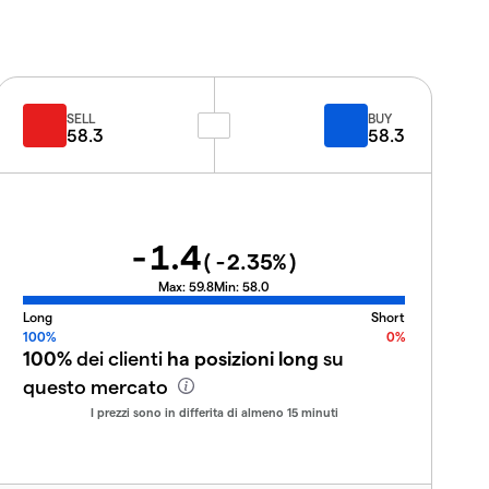
SELL
BUY
58.3
58.3
-1.4
(
-2.35
%)
Max:
59.8
Min:
58.0
Long
Short
100%
0%
100%
dei clienti
ha posizioni long
su
questo mercato
I prezzi sono in differita di almeno 15 minuti