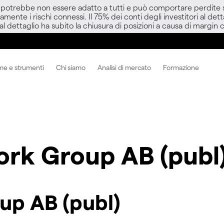
D potrebbe non essere adatto a tutti e può comportare perdite sup
amente i rischi connessi. Il 75% dei conti degli investitori al d
 al dettaglio ha subito la chiusura di posizioni a causa di margin ca
me e strumenti
Chi siamo
Analisi di mercato
Formazione
rk Group AB (publ
up AB (publ)