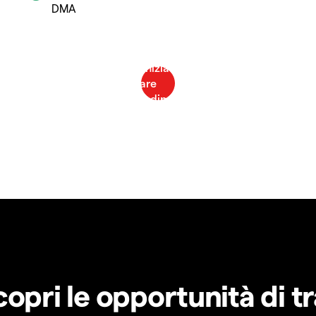
DMA
copri le opportunità di t