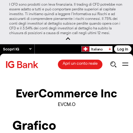
I CFD sono prodotti con leva finanziaria. Il trading di CFD potrebbe non
essere adatto a tutti e può comportare perdite superiori al capitale
investito. Ti invitiamo quindi a leggere l’Informativa sui Rischi e ad
assicurarti di comprendere pienamente i rischi connessi. Il 75% dei
conti degli investitori al dettaglio subisce perdite quando opera con i
CFD e il 3.54% dei conti degli investitori al dettaglio ha subito la
chiusura di posizioni a causa di margin call negli ultimi 12 mesi.
Scopri IG
Log in
Italiano
Apri un conto reale
EverCommerce Inc
EVCM.O
Grafico