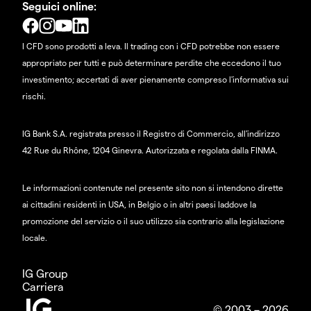
Seguici online:
I CFD sono prodotti a leva. Il trading con i CFD potrebbe non essere
appropriato per tutti e può determinare perdite che eccedono il tuo
investimento; accertati di aver pienamente compreso l'informativa sui
rischi.
IG Bank S.A. registrata presso il Registro di Commercio, all'indirizzo
42 Rue du Rhône, 1204 Ginevra. Autorizzata e regolata dalla FINMA.
Le informazioni contenute nel presente sito non si intendono dirette
ai cittadini residenti in USA, in Belgio o in altri paesi laddove la
promozione del servizio o il suo utilizzo sia contrario alla legislazione
locale.
IG Group
Carriera
© 2003 – 2026