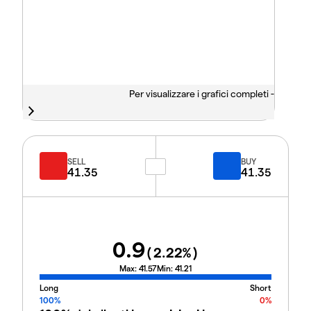
Per visualizzare i grafici completi -
SELL
BUY
41.35
41.35
0.9
(
2.22
%)
Max:
41.57
Min:
41.21
Long
Short
100%
0%