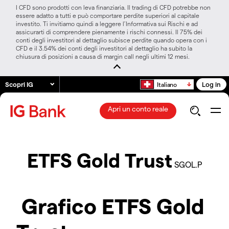
I CFD sono prodotti con leva finanziaria. Il trading di CFD potrebbe non
essere adatto a tutti e può comportare perdite superiori al capitale
investito. Ti invitiamo quindi a leggere l’Informativa sui Rischi e ad
assicurarti di comprendere pienamente i rischi connessi. Il 75% dei
conti degli investitori al dettaglio subisce perdite quando opera con i
CFD e il 3.54% dei conti degli investitori al dettaglio ha subito la
chiusura di posizioni a causa di margin call negli ultimi 12 mesi.
Scopri IG
Log in
Italiano
Apri un conto reale
ETFS Gold Trust
SGOL.P
Grafico ETFS Gold