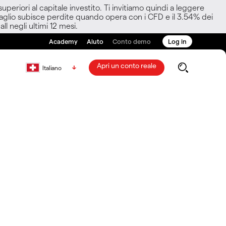
eriori al capitale investito. Ti invitiamo quindi a leggere
ettaglio subisce perdite quando opera con i CFD e il 3.54% dei
ll negli ultimi 12 mesi.
Academy
Aiuto
Conto demo
Log in
Apri un conto reale
Italiano