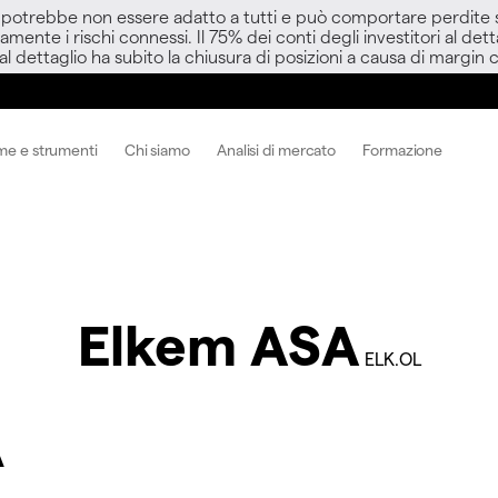
D potrebbe non essere adatto a tutti e può comportare perdite sup
amente i rischi connessi. Il 75% dei conti degli investitori al d
 al dettaglio ha subito la chiusura di posizioni a causa di margin ca
me e strumenti
Chi siamo
Analisi di mercato
Formazione
Elkem ASA
ELK.OL
A