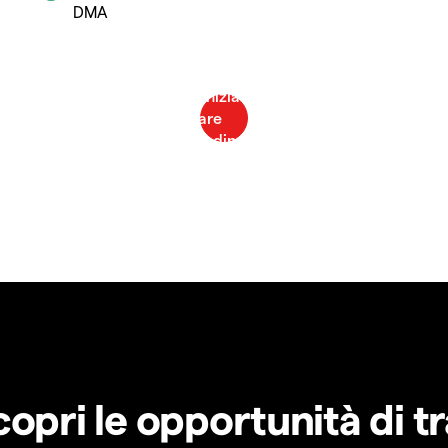
DMA
copri le opportunità di t