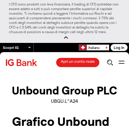
I CFD sono prodotti con leva finanziaria. Il trading di CFD potrebbe non
essere adatto a tutti e può comportare perdite superiori al capitale
investito. Ti invitiamo quindi a leggere l’Informativa sui Rischi e ad
assicurarti di comprendere pienamente i rischi connessi. Il 75% dei
conti degli investitori al dettaglio subisce perdite quando opera con i
CFD e il 3.54% dei conti degli investitori al dettaglio ha subito la
chiusura di posizioni a causa di margin call negli ultimi 12 mesi.
Scopri IG
Log in
Italiano
Apri un conto reale
Unbound Group PLC
UBGU.L^A24
Grafico Unbound