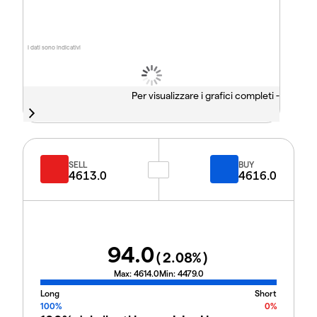
I dati sono indicativi
Per visualizzare i grafici completi -
SELL
BUY
4613.0
4616.0
94.0
(
2.08
%)
Max:
4614.0
Min:
4479.0
Long
Short
100%
0%