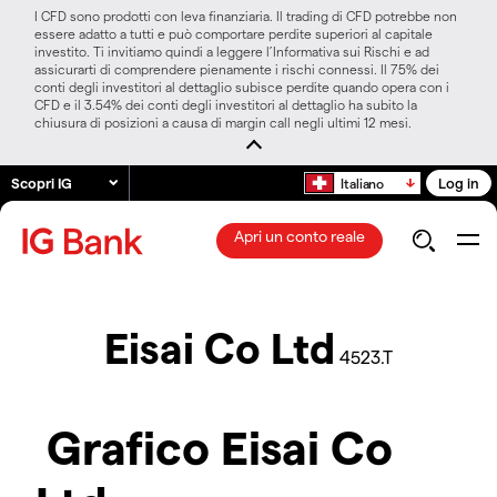
I CFD sono prodotti con leva finanziaria. Il trading di CFD potrebbe non
essere adatto a tutti e può comportare perdite superiori al capitale
investito. Ti invitiamo quindi a leggere l’Informativa sui Rischi e ad
assicurarti di comprendere pienamente i rischi connessi. Il 75% dei
conti degli investitori al dettaglio subisce perdite quando opera con i
CFD e il 3.54% dei conti degli investitori al dettaglio ha subito la
chiusura di posizioni a causa di margin call negli ultimi 12 mesi.
Scopri IG
Log in
Italiano
Apri un conto reale
Eisai Co Ltd
4523.T
Grafico Eisai Co