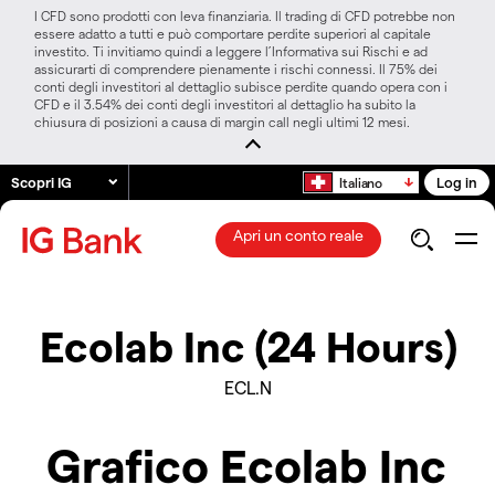
I CFD sono prodotti con leva finanziaria. Il trading di CFD potrebbe non
essere adatto a tutti e può comportare perdite superiori al capitale
investito. Ti invitiamo quindi a leggere l’Informativa sui Rischi e ad
assicurarti di comprendere pienamente i rischi connessi. Il 75% dei
conti degli investitori al dettaglio subisce perdite quando opera con i
CFD e il 3.54% dei conti degli investitori al dettaglio ha subito la
chiusura di posizioni a causa di margin call negli ultimi 12 mesi.
Scopri IG
Log in
Italiano
Apri un conto reale
Ecolab Inc (24 Hours)
ECL.N
Grafico Ecolab Inc