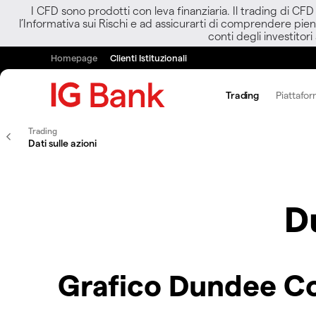
I CFD sono prodotti con leva finanziaria. Il trading di CF
l’Informativa sui Rischi e ad assicurarti di comprendere pien
conti degli investitori
Homepage
Clienti Istituzionali
Trading
Piattafor
Trading
Dati sulle azioni
D
Grafico Dundee C