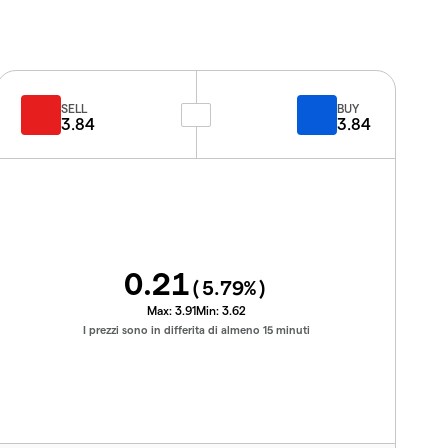
SELL
BUY
3.84
3.84
0.21
(
5.79
%)
Max:
3.91
Min:
3.62
I prezzi sono in differita di almeno 15 minuti