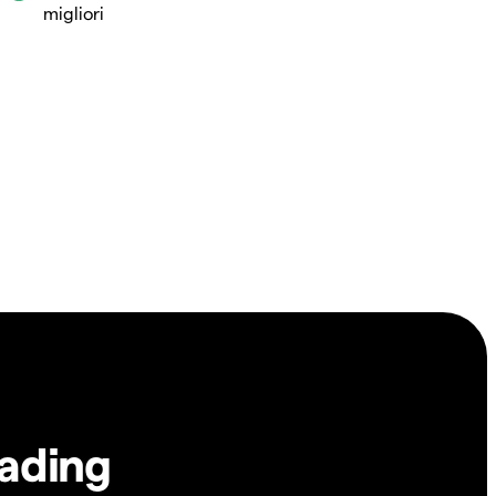
migliori
rading