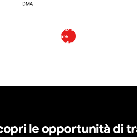
DMA
copri le opportunità di t