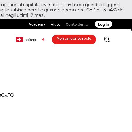
eriori al capitale investito. Ti invitiamo quindi a leggere
ettaglio subisce perdite quando opera con i CFD e il 3.54% dei
ll negli ultimi 12 mesi.
Academy
Aiuto
Conto demo
Log in
Apri un conto reale
Italiano
DCa.TO