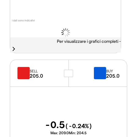
I dati sono indicativi
Per visualizzare i grafici completi -
SELL
BUY
205.0
205.0
-0.5
(
-0.24
%)
Max:
209.0
Min:
204.5