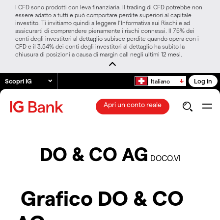
I CFD sono prodotti con leva finanziaria. Il trading di CFD potrebbe non
essere adatto a tutti e può comportare perdite superiori al capitale
investito. Ti invitiamo quindi a leggere l’Informativa sui Rischi e ad
assicurarti di comprendere pienamente i rischi connessi. Il 75% dei
conti degli investitori al dettaglio subisce perdite quando opera con i
CFD e il 3.54% dei conti degli investitori al dettaglio ha subito la
chiusura di posizioni a causa di margin call negli ultimi 12 mesi.
Scopri IG
Log in
Italiano
Apri un conto reale
DO & CO AG
DOCO.VI
Grafico DO & CO