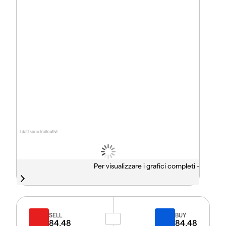
I dati sono indicativi
Per visualizzare i grafici completi -
SELL
BUY
84.48
84.48