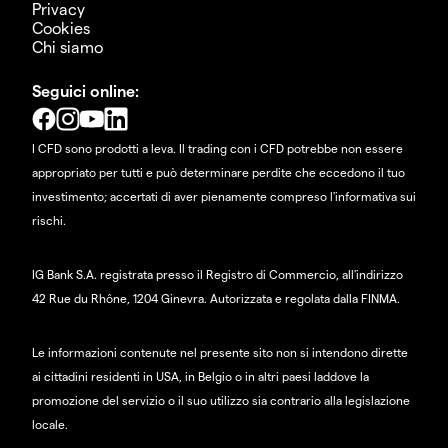
Privacy
Cookies
Chi siamo
Seguici online:
I CFD sono prodotti a leva. Il trading con i CFD potrebbe non essere
appropriato per tutti e può determinare perdite che eccedono il tuo
investimento; accertati di aver pienamente compreso l'informativa sui
rischi.
IG Bank S.A. registrata presso il Registro di Commercio, all'indirizzo
42 Rue du Rhône, 1204 Ginevra. Autorizzata e regolata dalla FINMA.
Le informazioni contenute nel presente sito non si intendono dirette
ai cittadini residenti in USA, in Belgio o in altri paesi laddove la
promozione del servizio o il suo utilizzo sia contrario alla legislazione
locale.