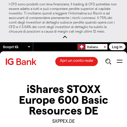
I CFD sono prodotti con leva finanziaria. Il trading di CFD potrebbe non
essere adatto a tutti e può comportare perdite superiori al capitale
investito. Ti invitiamo quindi a leggere l’Informativa sui Rischi e ad
assicurarti di comprendere pienamente i rischi connessi. Il 75% dei
conti degli investitori al dettaglio subisce perdite quando opera con i
CFD e il 3.54% dei conti degli investitori al dettaglio ha subito la
chiusura di posizioni a causa di margin call negli ultimi 12 mesi.
Scopri IG
Log in
Italiano
Apri un conto reale
iShares STOXX
Europe 600 Basic
Resources DE
SXPPEX.DE