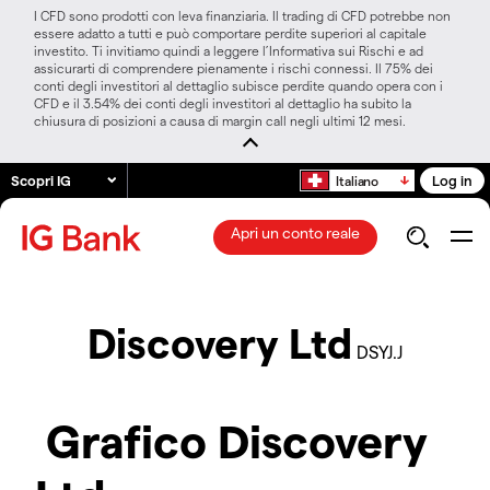
I CFD sono prodotti con leva finanziaria. Il trading di CFD potrebbe non
essere adatto a tutti e può comportare perdite superiori al capitale
investito. Ti invitiamo quindi a leggere l’Informativa sui Rischi e ad
assicurarti di comprendere pienamente i rischi connessi. Il 75% dei
conti degli investitori al dettaglio subisce perdite quando opera con i
CFD e il 3.54% dei conti degli investitori al dettaglio ha subito la
chiusura di posizioni a causa di margin call negli ultimi 12 mesi.
Scopri IG
Log in
Italiano
Apri un conto reale
Discovery Ltd
DSYJ.J
Grafico Discovery